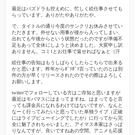
最近はパズドラも控えめに、忙しく絵仕事させても
らっています。ありがたやありがたや。
で、タイトルの通り今度のサンクリお休みさせてい
ただきます。外せない用事が後から入ってしまい、
出れても午後からという状態だったのですが準備不
足もあって全休にしようと決めました。大変申し訳
ありません。コミ1とお仕事で返せればなぁと（汗
絵仕事の告知はもうしばらくしたらこちらで出来る
かと思います。昨年からﾎﾞｿﾎﾞｿ言っていたのとは別
件の方が早くリリースされたのでその際はよろしく
お願いします。
twitterでフォローしている方はご存知と思いますが
最近はモバマスにはまってますね。はまってると言
っても課金兵になれるわけではないですが。なんと
なーく行ってみたいと思っていた単独ライブ（正確
にはライブビューイングでしたが）に行ってから完
全に魅了されちゃいました。アイマス本家はさっぱ
りなんですが、良いですねあの空間。アニメも応援