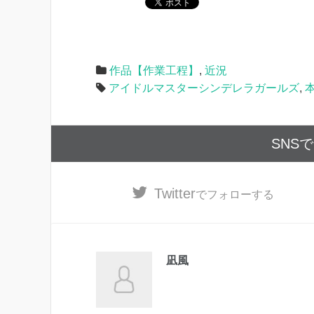
作品【作業工程】
,
近況
アイドルマスターシンデレラガールズ
,
SNS
Twitter
でフォローする
凪風