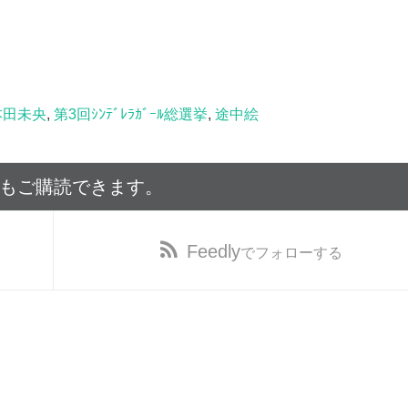
本田未央
,
第3回ｼﾝﾃﾞﾚﾗｶﾞｰﾙ総選挙
,
途中絵
でもご購読できます。
Feedly
でフォローする