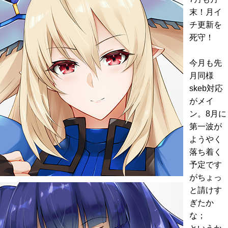
末！月イ
チ更新を
死守！
今月も先
月同様
skeb対応
がメイ
ン。8月に
第一波が
ようやく
落ち着く
予定です
がちょっ
と請けす
ぎたか
な；