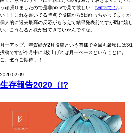
階でこちらのサイトに全貌上げるのは避けておきます。けっこ
う頑張りましたので是非pixivで見て欲しい！
twitterでも
い
い！！これを書いてる時点で投稿から5日経っちゃってますが
個人的に過去最高の反応がもらえて結果発表前ですが既に嬉し
い。こうなると欲が出てきていかんですな。
月一アップ、年賀絵が2月投稿という有様で今回も厳密には3/1
投稿ですが今月中に1枚上げれば月一ペースということに。
こ、乞うご期待…！
2020.02.09
生存報告2020（!?