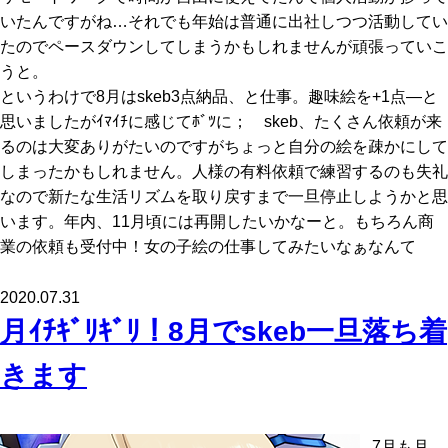
いたんですがね…それでも年始は普通に出社しつつ活動してい
たのでペースダウンしてしまうかもしれませんが頑張っていこ
うと。
というわけで8月はskeb3点納品、と仕事。趣味絵を+1点―と
思いましたがｲﾏｲﾁに感じてﾎﾞﾂに； skeb、たくさん依頼が来
るのは大変ありがたいのですがちょっと自分の絵を疎かにして
しまったかもしれません。人様の有料依頼で練習するのも失礼
なので新たな生活リズムを取り戻すまで一旦停止しようかと思
います。年内、11月頃には再開したいかなーと。もちろん商
業の依頼も受付中！女の子絵の仕事してみたいなぁなんて
2020.07.31
月ｲﾁｷﾞﾘｷﾞﾘ！8月でskeb一旦落ち着
きます
7月も月