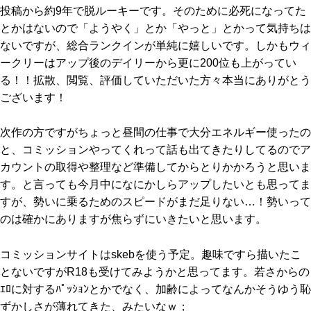
投稿から約9年で脱ルーキーです。そのために必死になってた
とかはないので「ようやく」とか「やっと」とかって気持ちは
ないですが、総合ランクインが単純に嬉しいです。しかもウィ
ークリーはアップ後のデイリーから更に200位も上がってい
る！！拡散、閲覧、評価していただいた方々本当にありがとう
ございます！
次作の方ですがちょっと昼間の仕事で大分エネルギー使ったの
と、コミッションやってくれって話も出てきたりしてるのでア
カウントの取得や整理など準備してからとりかかろうと思いま
す。と言っても今月中になにかしらアップしたいとも思ってま
すが、勢いに乗るためのスピードがまだ足りない…！勢いって
のは確かにありますが焦らずにいきたいと思います。
コミッションサイトはskebを使う予定。趣味ですら描いたこ
とないですがR18も受けてみようかと思ってます。若さからの
ｴﾛに対するﾊﾟｯｼｮﾝとかでなく、加齢によってなんかそうゆう恥
ずかしさが薄れてきた、みたいなｗ；